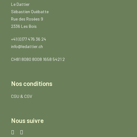
F
Le Dattier
1
Sébastien Québatte
0
Rue des Rosées 9
4
.
2336 Les Bois
5
0
+41 (0)77 476 36 24
info@ledattier.ch
CH81 8080 8008 1658 5421 2
Nos conditions
CGU
&
CGV
Nous suivre