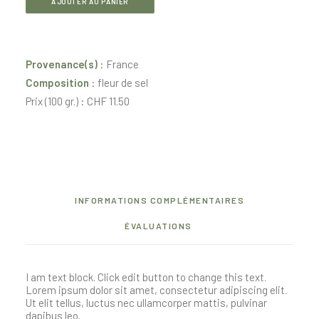
Fleur
AJOUTER AU PANIER
de
sel
de
Provenance(s)
: France
Guérande
Composition
: fleur de sel
Prix (100 gr.) : CHF 11.50
INFORMATIONS COMPLÉMENTAIRES
ÉVALUATIONS
I am text block. Click edit button to change this text.
Lorem ipsum dolor sit amet, consectetur adipiscing elit.
Ut elit tellus, luctus nec ullamcorper mattis, pulvinar
dapibus leo.