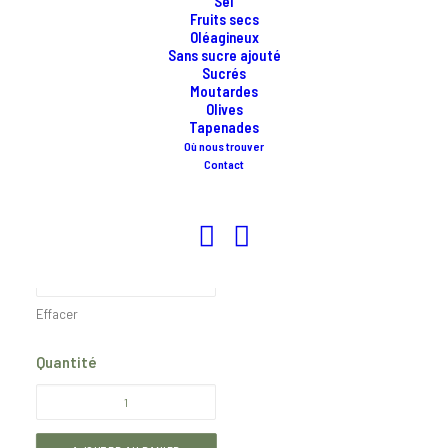
Sel
Fruits secs
Oléagineux
Sans sucre ajouté
Sucrés
Moutardes
Olives
FLEUR DE SEL DE GUÉRANDE
Tapenades
Où nous trouver
Contact
CHF
9.20
Poids
Effacer
Quantité
quantité
de