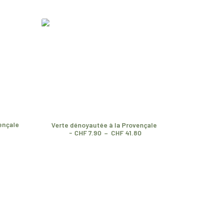
ençale
Verte dénoyautée à la Provençale
Noire 
P
P
CHF
7.90
–
CHF
41.80
l
l
a
a
g
g
e
e
d
d
e
e
p
p
r
r
i
i
x
x