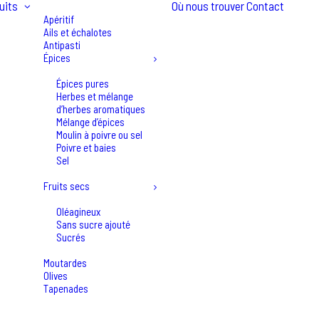
uits
Où nous trouver
Contact
Apéritif
Ails et échalotes
Antipasti
Épices
Épices pures
Herbes et mélange
d’herbes aromatiques
Mélange d’épices
Moulin à poivre ou sel
Poivre et baies
Sel
Fruits secs
Oléagineux
Sans sucre ajouté
Sucrés
Moutardes
Olives
Tapenades