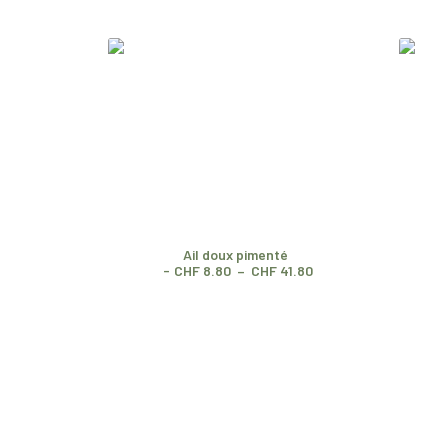
Ail doux pimenté
P
CHF
8.80
–
CHF
41.80
l
a
g
e
d
e
p
r
i
x