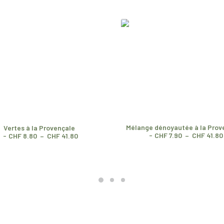
Mélange dénoyautée à la Prov
Vertes à la Provençale
CHF
7.90
–
CHF
41.80
P
CHF
8.80
–
CHF
41.80
l
a
g
e
d
e
p
r
i
x