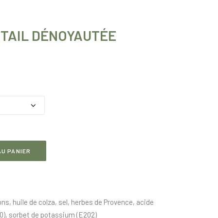
TAIL DÉNOYAUTÉE
age
x :
F 7.90
F 41.80
U PANIER
rons, huile de colza, sel, herbes de Provence, acide
que (E300), sorbet de potassium (E202)