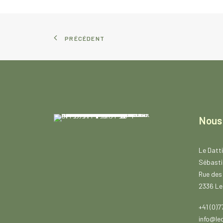
:
C
H
F
PRÉCÉDENT
8
.
8
0
à
C
H
F
4
Nous
1
.
8
0
Le Datti
Sébasti
Rue des
2336 Le
+41 (0)7
info@led