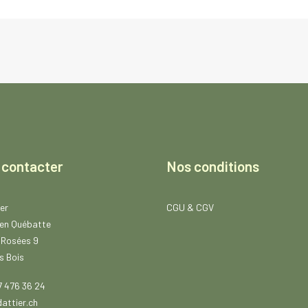
:
C
H
F
8
.
8
0
à
C
H
F
 contacter
Nos conditions
4
1
.
8
er
CGU
&
CGV
0
en Québatte
 Rosées 9
s Bois
7 476 36 24
attier.ch