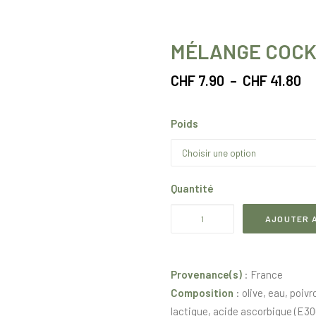
MÉLANGE COCK
Pl
CHF
7.90
–
CHF
41.80
de
pri
Poids
CH
à
CH
Quantité
quantité
AJOUTER A
de
Mélange
cocktail
Provenance(s)
: France
dénoyautée
Composition
: olive, eau, poiv
lactique, acide ascorbi