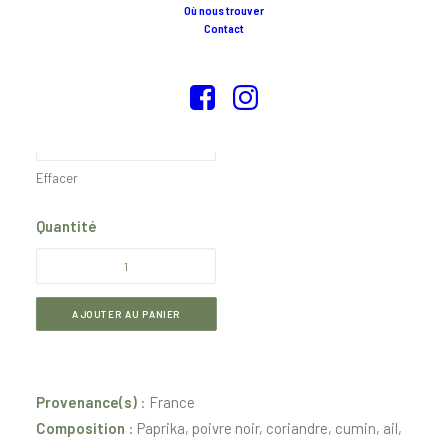
Où nous trouver
Contact
Plage
CHF
7.60
–
CHF
102.60
de
prix :
Poids
CHF 7.60
à
CHF 102.60
Effacer
Quantité
quantité
de
Tandoori
AJOUTER AU PANIER
Provenance(s)
: France
Composition
: Paprika, poivre noir, coriandre, cumin, ail,