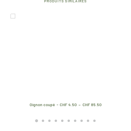
PRODUITS SIMILAIRES
P
Oignon coupé
CHF
4.50
–
CHF
85.50
l
a
g
e
d