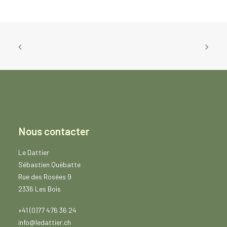
e
p
r
i
x
:
C
H
F
4
.
5
0
à
Nous contacter
C
H
F
Le Dattier
8
Sébastien Québatte
5
Rue des Rosées 9
.
5
2336 Les Bois
0
+41 (0)77 476 36 24
info@ledattier.ch