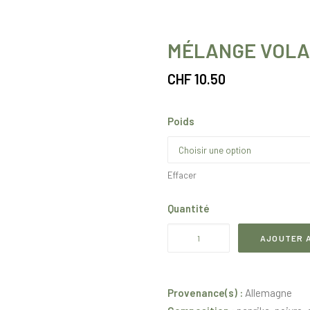
MÉLANGE VOLA
CHF
10.50
Poids
Effacer
Quantité
quantité
AJOUTER A
de
Mélange
volaille
Provenance(s) :
Allemagne