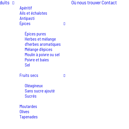
duits
Où nous trouver
Contact
Apéritif
Ails et échalotes
Antipasti
Épices
Épices pures
Herbes et mélange
d’herbes aromatiques
Mélange d’épices
Moulin à poivre ou sel
Poivre et baies
Sel
Fruits secs
Oléagineux
Sans sucre ajouté
Sucrés
Moutardes
Olives
Tapenades