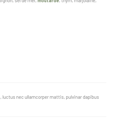
 oignon, sel de mer,
moutarde
, thym, marjolaine,
us, luctus nec ullamcorper mattis, pulvinar dapibus