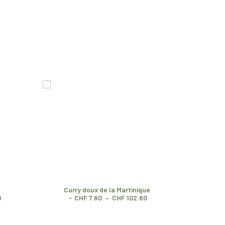
Curry doux de la Martinique
Poivre lo
P
P
0
CHF
7.60
–
CHF
102.60
l
l
a
a
g
g