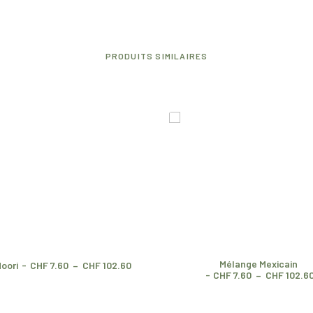
PRODUITS SIMILAIRES
Mélange Mexicain
P
oori
CHF
7.60
–
CHF
102.60
CHF
7.60
–
CHF
102.6
l
a
g
e