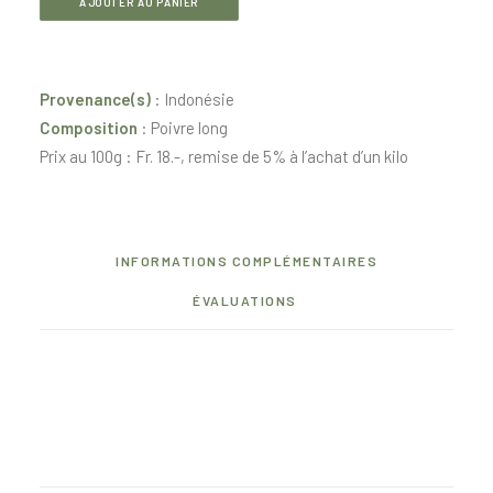
Poivre
AJOUTER AU PANIER
long
Provenance(s)
: Indonésie
Composition
: Poivre long
Prix au 100g : Fr. 18.-, remise de 5% à l’achat d’un kilo
INFORMATIONS COMPLÉMENTAIRES
ÉVALUATIONS