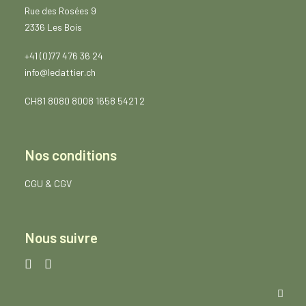
0
Rue des Rosées 9
2
.
2336 Les Bois
6
0
+41 (0)77 476 36 24
info@ledattier.ch
CH81 8080 8008 1658 5421 2
Nos conditions
CGU
&
CGV
Nous suivre