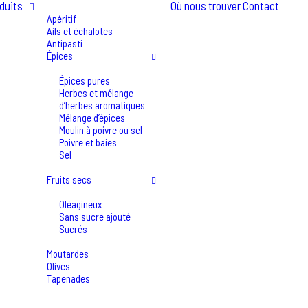
duits
Où nous trouver
Contact
Apéritif
Ails et échalotes
Antipasti
Épices
Épices pures
Herbes et mélange
d’herbes aromatiques
Mélange d’épices
Moulin à poivre ou sel
Poivre et baies
Sel
Fruits secs
Oléagineux
Sans sucre ajouté
Sucrés
Moutardes
Olives
Tapenades