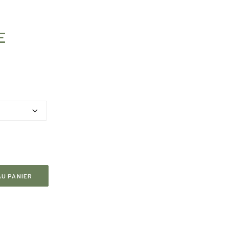
E
lage
e
ix :
HF 5.40
F 51.30
U PANIER