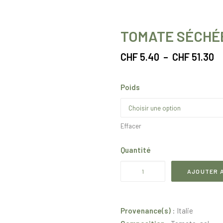
TOMATE SÉCHÉ
P
CHF
5.40
–
CHF
51.30
d
pr
Poids
C
à
CH
Effacer
Quantité
quantité
AJOUTER A
de
Tomate
séchée
Provenance(s)
: Italie