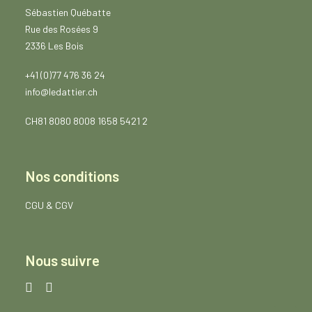
1
Sébastien Québatte
0
Rue des Rosées 9
2
.
2336 Les Bois
6
0
+41 (0)77 476 36 24
info@ledattier.ch
CH81 8080 8008 1658 5421 2
Nos conditions
CGU
&
CGV
Nous suivre