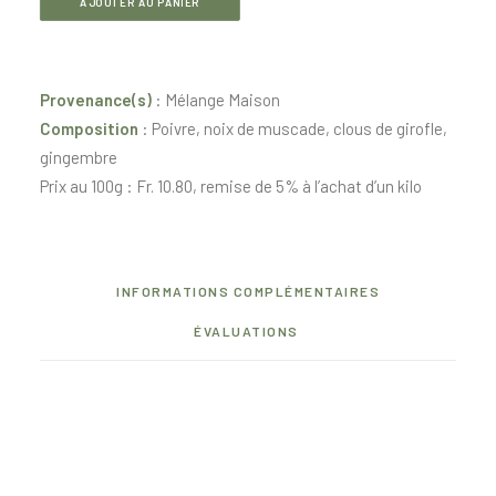
4
AJOUTER AU PANIER
épices
Provenance(s)
: Mélange Maison
Composition
: Poivre, noix de muscade, clous de girofle,
gingembre
Prix au 100g : Fr. 10.80, remise de 5% à l’achat d’un kilo
INFORMATIONS COMPLÉMENTAIRES
ÉVALUATIONS