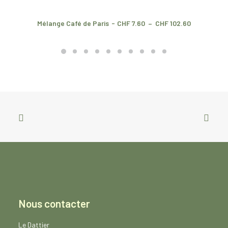
P
Mélange Café de Paris
CHF
7.60
–
CHF
102.60
l
a
g
e
d
e
p
r
i
x
:
C
H
F
7
.
6
0
à
Nous contacter
C
H
F
Le Dattier