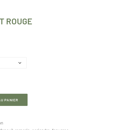
T ROUGE
lage
de
rix :
HF 7.60
à
HF 102.60
U PANIER
on