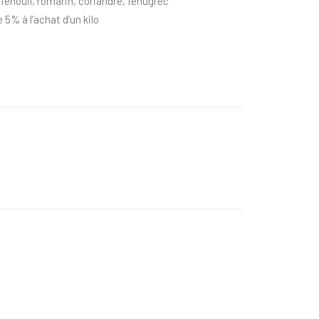
,fenouil, romarin, coriandre, fenugrec
e 5% à l’achat d’un kilo