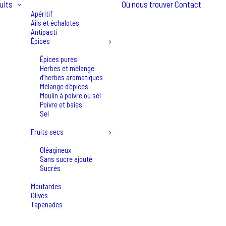
uits
Où nous trouver
Contact
Apéritif
Ails et échalotes
Antipasti
Épices
Épices pures
Herbes et mélange
d’herbes aromatiques
Mélange d’épices
Moulin à poivre ou sel
Poivre et baies
Sel
Fruits secs
Oléagineux
Sans sucre ajouté
Sucrés
Moutardes
Olives
Tapenades