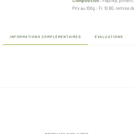
Composition
: Paprika, piment
rouge
Prix au 100g : Fr. 10.80, remise d
INFORMATIONS COMPLÉMENTAIRES
ÉVALUATIONS