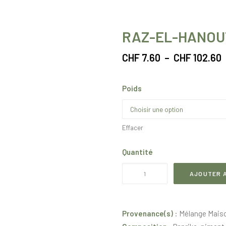
RAZ-EL-HANOU
P
CHF
7.60
–
CHF
102.60
p
Poids
C
C
Effacer
Quantité
quantité
AJOUTER A
de
Raz-
el-
Provenance(s)
: Mélange Mais
Hanout