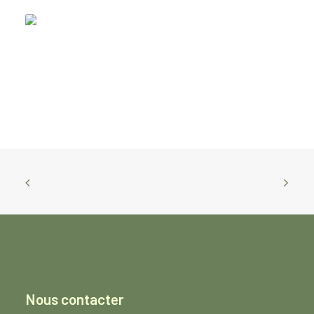
Ail au vinaigre 130g
CHF
13.50
Nous contacter