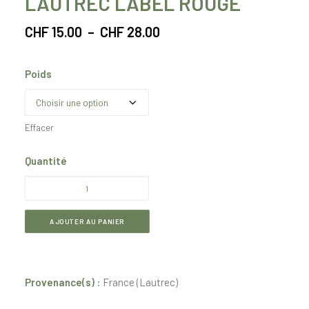
LAUTREC LABEL ROUGE
Plage
CHF
15.00
–
CHF
28.00
de
prix :
Poids
CHF 15.00
à
CHF 28.00
Effacer
Quantité
quantité
de
Chaîne
AJOUTER AU PANIER
d'ail
rose
de
Provenance(s)
: France (Lautrec)
Lautrec