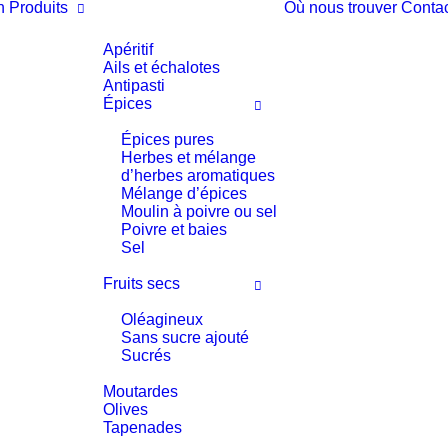
n
Produits
Où nous trouver
Conta
Apéritif
Ails et échalotes
Antipasti
Épices
Épices pures
Herbes et mélange
d’herbes aromatiques
Mélange d’épices
Moulin à poivre ou sel
Poivre et baies
Sel
Fruits secs
Oléagineux
Sans sucre ajouté
Sucrés
Moutardes
Olives
Tapenades