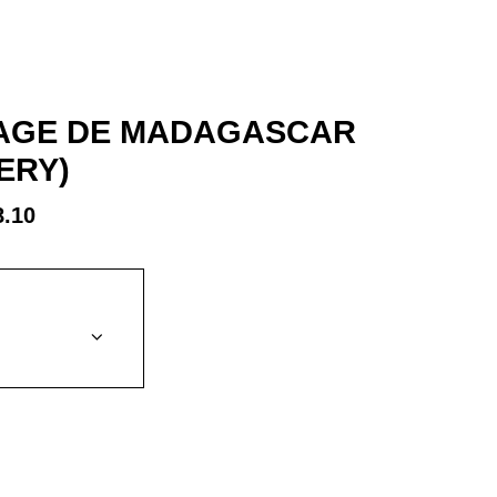
VAGE DE MADAGASCAR
ERY)
Plage
.10
de
prix :
CHF 13.85
à
CHF 188.10