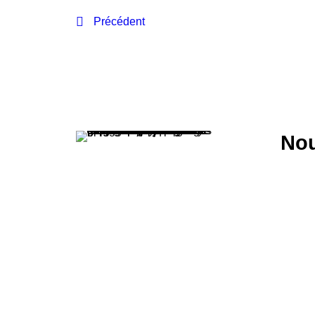
Précédent
Nou
Le Datt
Sébasti
Rue de
2336 Le
+41 (0)
info@le