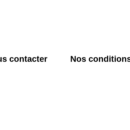
s contacter
Nos condition
ier
CGU
&
CGV
en Québatte
s Rosées 9
s Bois
77 476 36 24
dattier.ch