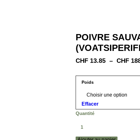
POIVRE SAU
(VOATSIPERIF
CHF
13.85
–
CHF
188
Poids
Effacer
Quantité
quantité
de
Poivre
Ajouter au panier