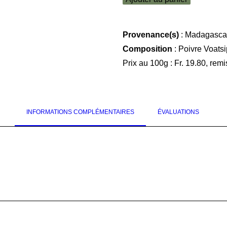
sauvage
de
Madagascar
Provenance(s)
: Madagasca
(Voatsiperifery)
Composition
: Poivre Voatsi
Prix au 100g : Fr. 19.80, remi
INFORMATIONS COMPLÉMENTAIRES
ÉVALUATIONS