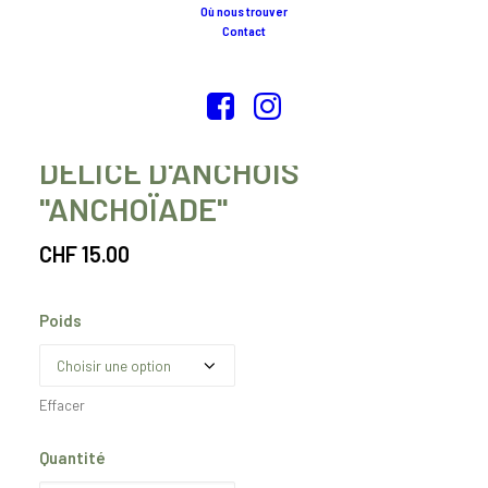
Où nous trouver
Contact
DÉLICE D'ANCHOIS
"ANCHOÏADE"
CHF
15.00
Poids
Effacer
Quantité