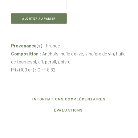
quantité
de
Délice
AJOUTER AU PANIER
d'anchois
"Anchoïade"
Provenance(s)
: France
Composition
: Anchois, huile d’olive, vinaigre de vin, huile
de tournesol, ail, persil, poivre
Prix (100 gr.) : CHF 8.82
INFORMATIONS COMPLÉMENTAIRES
ÉVALUATIONS