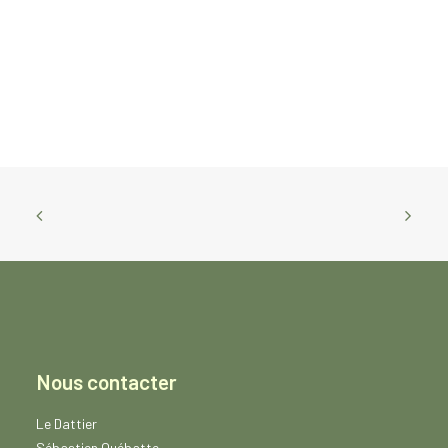
Ail au vinaigre 240g
CHF
19.90
Nous contacter
Le Dattier
Sébastien Québatte